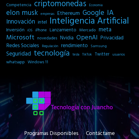
criptomonedas
Competencia
Economia
IA
elon musk
Google
Ethereum
empresas
Inteligencia Artificial
Innovación
intel
meta
Inversión
Lanzamiento
Mercado
iPhone
iOS
Microsoft
OpenAI
Privacidad
Nvidia
novedades
Redes Sociales
rendimiento
Samsung
Regulación
tecnología
Seguridad
Twitter
tesla
TikTok
usuarios
whatsapp
Windows 11
Programas Disponibles
Contáctame