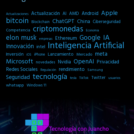
Apple
Actualización
Android
AI
AMD
Actualizaciones
bitcoin
ChatGPT
China
Ciberseguridad
Blockchain
criptomonedas
Competencia
Economia
IA
elon musk
Google
Ethereum
empresas
Inteligencia Artificial
Innovación
intel
meta
Inversión
Lanzamiento
Mercado
iPhone
iOS
Microsoft
OpenAI
Privacidad
Nvidia
novedades
Redes Sociales
rendimiento
Samsung
Regulación
tecnología
Seguridad
Twitter
tesla
TikTok
usuarios
whatsapp
Windows 11