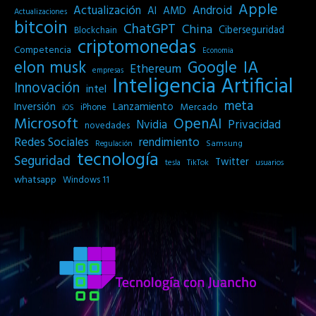
Apple
Actualización
Android
AI
AMD
Actualizaciones
bitcoin
ChatGPT
China
Ciberseguridad
Blockchain
criptomonedas
Competencia
Economia
IA
elon musk
Google
Ethereum
empresas
Inteligencia Artificial
Innovación
intel
meta
Inversión
Lanzamiento
Mercado
iPhone
iOS
Microsoft
OpenAI
Privacidad
Nvidia
novedades
Redes Sociales
rendimiento
Samsung
Regulación
tecnología
Seguridad
Twitter
tesla
TikTok
usuarios
whatsapp
Windows 11