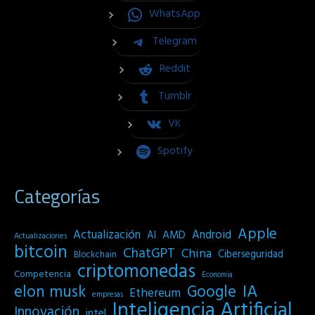
WhatsApp
Telegram
Reddit
Tumblr
VK
Spotify
Categorías
Apple
Actualización
Android
AI
AMD
Actualizaciones
bitcoin
ChatGPT
China
Ciberseguridad
Blockchain
criptomonedas
Competencia
Economia
IA
elon musk
Google
Ethereum
empresas
Inteligencia Artificial
Innovación
intel