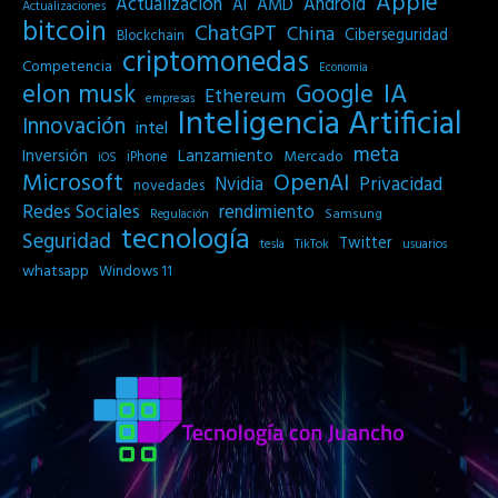
Apple
Actualización
Android
AI
AMD
Actualizaciones
bitcoin
ChatGPT
China
Ciberseguridad
Blockchain
criptomonedas
Competencia
Economia
IA
elon musk
Google
Ethereum
empresas
Inteligencia Artificial
Innovación
intel
meta
Inversión
Lanzamiento
Mercado
iPhone
iOS
Microsoft
OpenAI
Privacidad
Nvidia
novedades
Redes Sociales
rendimiento
Samsung
Regulación
tecnología
Seguridad
Twitter
tesla
TikTok
usuarios
whatsapp
Windows 11