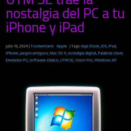
nostalgia del PC a tu
iPhone y iPad
julio 16, 2024
|
1 comentario
Apple
| Tags:
App Store
,
iOS
,
iPad
,
iPhone
,
juegos antiguos
,
Mac OS X
,
nostalgia digital
,
Palabras clave:
Emulador PC
,
software clásico
,
UTM SE
,
Vision Pro
,
Windows XP