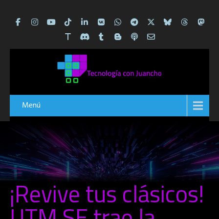
Menú
¡Revive tus clásicos!
UTM SE trae la