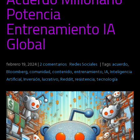
Potencia
Entrenamiento IA
Global
febrero 19, 2024
|
2 comentarios
Redes Sociales
| Tags:
acuerdo
,
Bloomberg
,
comunidad
,
contenido
,
entrenamiento
,
IA
,
Inteligencia
Artificial
,
Inversión
,
lucrativo
,
Reddit
,
resistencia
,
tecnología