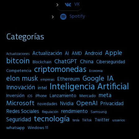
VK
Spotify
Categorías
Apple
Actualización
Android
AI
AMD
Actualizaciones
bitcoin
ChatGPT
China
Ciberseguridad
Blockchain
criptomonedas
Competencia
Economia
IA
elon musk
Google
Ethereum
empresas
Inteligencia Artificial
Innovación
intel
meta
Inversión
Lanzamiento
Mercado
iPhone
iOS
Microsoft
OpenAI
Privacidad
Nvidia
novedades
Redes Sociales
rendimiento
Samsung
Regulación
tecnología
Seguridad
Twitter
tesla
TikTok
usuarios
whatsapp
Windows 11