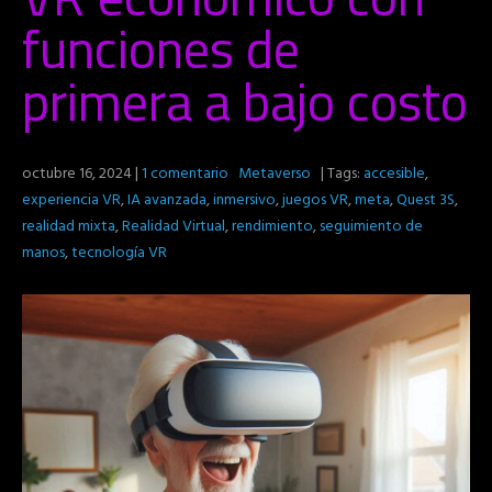
funciones de
primera a bajo costo
octubre 16, 2024
|
1 comentario
Metaverso
| Tags:
accesible
,
experiencia VR
,
IA avanzada
,
inmersivo
,
juegos VR
,
meta
,
Quest 3S
,
realidad mixta
,
Realidad Virtual
,
rendimiento
,
seguimiento de
manos
,
tecnología VR