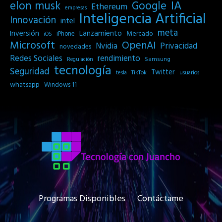
IA
elon musk
Google
Ethereum
empresas
Inteligencia Artificial
Innovación
intel
meta
Inversión
Lanzamiento
Mercado
iPhone
iOS
Microsoft
OpenAI
Privacidad
Nvidia
novedades
Redes Sociales
rendimiento
Samsung
Regulación
tecnología
Seguridad
Twitter
tesla
TikTok
usuarios
whatsapp
Windows 11
Programas Disponibles
Contáctame