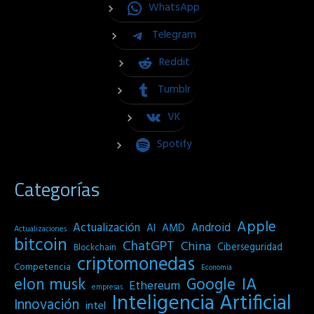
WhatsApp
Telegram
Reddit
Tumblr
VK
Spotify
Categorías
Apple
Actualización
Android
AI
AMD
Actualizaciones
bitcoin
ChatGPT
China
Ciberseguridad
Blockchain
criptomonedas
Competencia
Economia
IA
elon musk
Google
Ethereum
empresas
Inteligencia Artificial
Innovación
intel