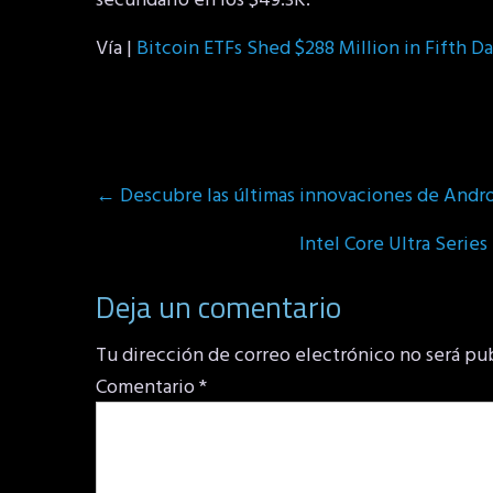
secundario en los $49.3K.
Vía |
Bitcoin ETFs Shed $288 Million in Fifth D
Post
←
Descubre las últimas innovaciones de Androi
navigation
Intel Core Ultra Series
Deja un comentario
Tu dirección de correo electrónico no será pu
Comentario
*