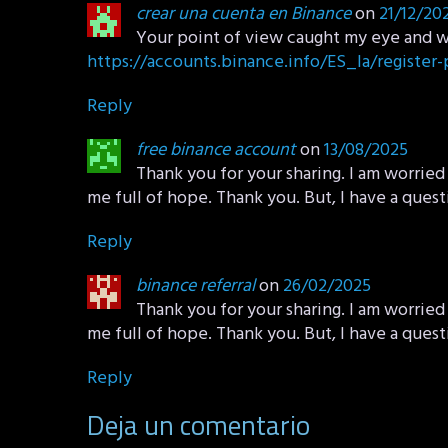
crear una cuenta en Binance
on
21/12/20
Your point of view caught my eye and was
https://accounts.binance.info/ES_la/registe
Reply
free binance account
on
13/08/2025
Thank you for your sharing. I am worried t
me full of hope. Thank you. But, I have a ques
Reply
binance referral
on
26/02/2025
Thank you for your sharing. I am worried t
me full of hope. Thank you. But, I have a ques
Reply
Deja un comentario