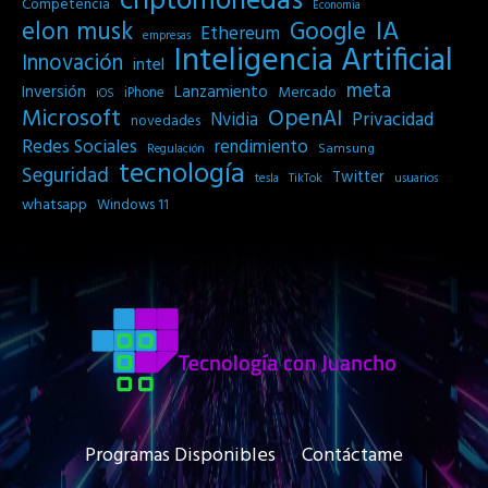
criptomonedas
Competencia
Economia
IA
elon musk
Google
Ethereum
empresas
Inteligencia Artificial
Innovación
intel
meta
Inversión
Lanzamiento
Mercado
iPhone
iOS
Microsoft
OpenAI
Privacidad
Nvidia
novedades
Redes Sociales
rendimiento
Samsung
Regulación
tecnología
Seguridad
Twitter
tesla
TikTok
usuarios
whatsapp
Windows 11
Programas Disponibles
Contáctame