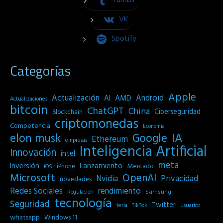
Tumblr
VK
Spotify
Categorías
Apple
Actualización
Android
AI
AMD
Actualizaciones
bitcoin
ChatGPT
China
Ciberseguridad
Blockchain
criptomonedas
Competencia
Economia
IA
elon musk
Google
Ethereum
empresas
Inteligencia Artificial
Innovación
intel
meta
Inversión
Lanzamiento
Mercado
iPhone
iOS
Microsoft
OpenAI
Privacidad
Nvidia
novedades
Redes Sociales
rendimiento
Samsung
Regulación
tecnología
Seguridad
Twitter
tesla
TikTok
usuarios
whatsapp
Windows 11