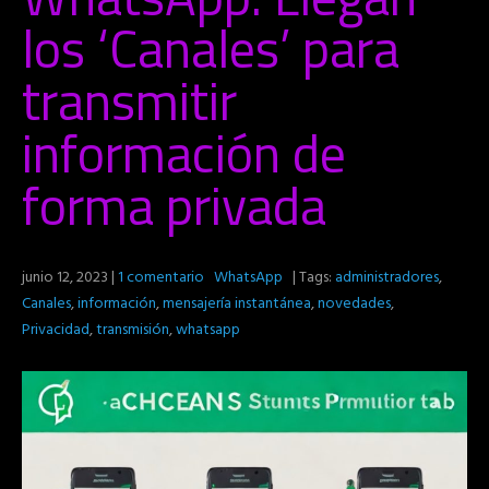
los ‘Canales’ para
transmitir
información de
forma privada
junio 12, 2023
|
1 comentario
WhatsApp
| Tags:
administradores
,
Canales
,
información
,
mensajería instantánea
,
novedades
,
Privacidad
,
transmisión
,
whatsapp