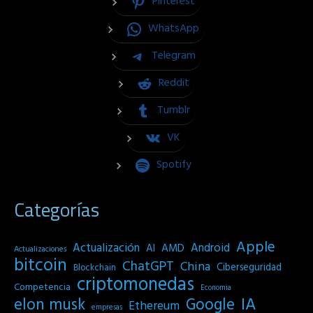
Pinterest
WhatsApp
Telegram
Reddit
Tumblr
VK
Spotify
Categorías
Apple
Actualización
Android
AI
AMD
Actualizaciones
bitcoin
ChatGPT
China
Ciberseguridad
Blockchain
criptomonedas
Competencia
Economia
IA
elon musk
Google
Ethereum
empresas