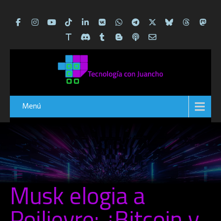
Menú
Musk elogia a
Poilievre: ¿Bitcoin y