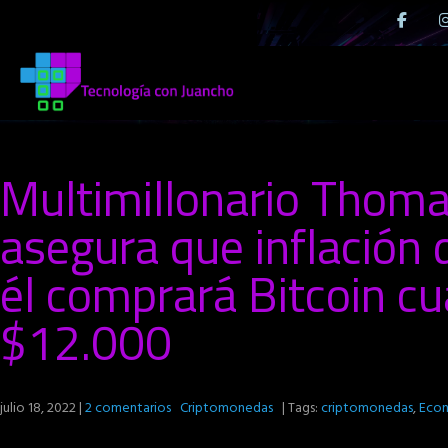
Multimillonario Thoma
asegura que inflación 
él comprará Bitcoin c
$12.000
julio 18, 2022
|
2 comentarios
Criptomonedas
| Tags:
criptomonedas
,
Eco