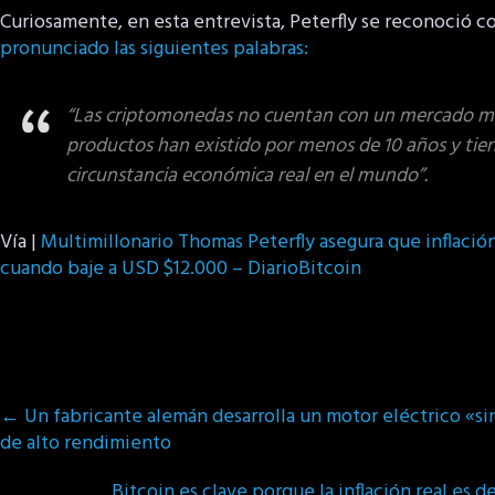
Curiosamente, en esta entrevista, Peterfly se reconoció 
pronunciado las siguientes palabras:
“Las criptomonedas no cuentan con un mercado ma
productos han existido por menos de 10 años y tie
circunstancia económica real en el mundo”.
Vía |
Multimillonario Thomas Peterfly asegura que inflació
cuando baje a USD $12.000 – DiarioBitcoin
Post
←
Un fabricante alemán desarrolla un motor eléctrico «sin
navigation
de alto rendimiento
Bitcoin es clave porque la inflación real es 