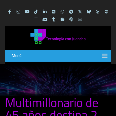
Menú
Multimillonario de
45 años destina 2