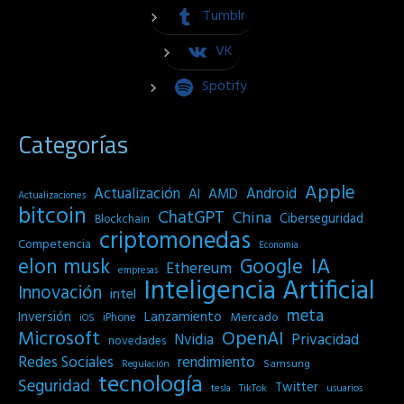
Tumblr
VK
Spotify
Categorías
Apple
Actualización
Android
AI
AMD
Actualizaciones
bitcoin
ChatGPT
China
Ciberseguridad
Blockchain
criptomonedas
Competencia
Economia
IA
elon musk
Google
Ethereum
empresas
Inteligencia Artificial
Innovación
intel
meta
Inversión
Lanzamiento
Mercado
iPhone
iOS
Microsoft
OpenAI
Privacidad
Nvidia
novedades
Redes Sociales
rendimiento
Samsung
Regulación
tecnología
Seguridad
Twitter
tesla
TikTok
usuarios