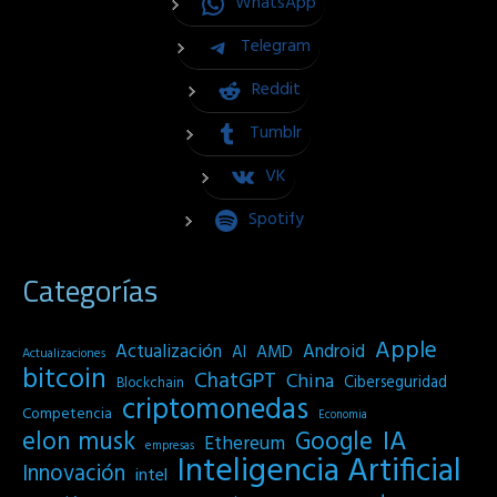
WhatsApp
Telegram
Reddit
Tumblr
VK
Spotify
Categorías
Apple
Actualización
Android
AI
AMD
Actualizaciones
bitcoin
ChatGPT
China
Ciberseguridad
Blockchain
criptomonedas
Competencia
Economia
IA
elon musk
Google
Ethereum
empresas
Inteligencia Artificial
Innovación
intel