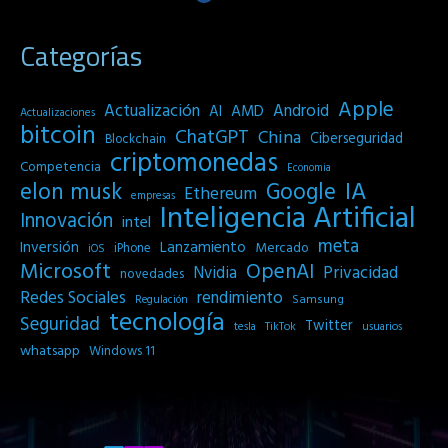
Categorías
Apple
Actualización
Android
AI
AMD
Actualizaciones
bitcoin
ChatGPT
China
Ciberseguridad
Blockchain
criptomonedas
Competencia
Economia
IA
elon musk
Google
Ethereum
empresas
Inteligencia Artificial
Innovación
intel
meta
Inversión
Lanzamiento
Mercado
iPhone
iOS
Microsoft
OpenAI
Privacidad
Nvidia
novedades
Redes Sociales
rendimiento
Samsung
Regulación
tecnología
Seguridad
Twitter
tesla
TikTok
usuarios
whatsapp
Windows 11