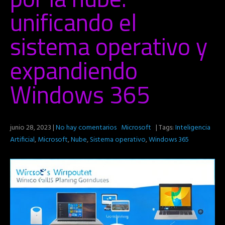
unificando el
sistema operativo y
expandiendo
Windows 365
junio 28, 2023
|
No hay comentarios
Microsoft
| Tags:
Inteligencia
Artificial
,
Microsoft
,
Nube
,
Sistema operativo
,
Windows 365