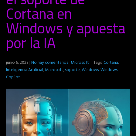
Cortana en
Windows y apuesta
por la IA
junio 6, 2023
|
No hay comentarios
Microsoft
| Tags:
Cortana
,
Inteligencia Artificial
,
Microsoft
,
soporte
,
Windows
,
Windows
Copilot