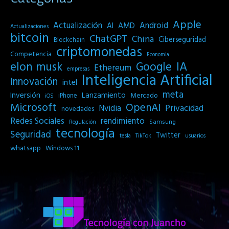
Apple
Actualización
Android
AI
AMD
Actualizaciones
bitcoin
ChatGPT
China
Ciberseguridad
Blockchain
criptomonedas
Competencia
Economia
IA
elon musk
Google
Ethereum
empresas
Inteligencia Artificial
Innovación
intel
meta
Inversión
Lanzamiento
Mercado
iPhone
iOS
Microsoft
OpenAI
Privacidad
Nvidia
novedades
Redes Sociales
rendimiento
Samsung
Regulación
tecnología
Seguridad
Twitter
tesla
TikTok
usuarios
whatsapp
Windows 11