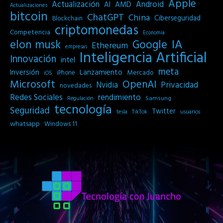
Apple
Actualización
Android
AI
AMD
Actualizaciones
bitcoin
ChatGPT
China
Ciberseguridad
Blockchain
criptomonedas
Competencia
Economia
IA
elon musk
Google
Ethereum
empresas
Inteligencia Artificial
Innovación
intel
meta
Inversión
Lanzamiento
Mercado
iPhone
iOS
Microsoft
OpenAI
Privacidad
Nvidia
novedades
Redes Sociales
rendimiento
Samsung
Regulación
tecnología
Seguridad
Twitter
tesla
TikTok
usuarios
whatsapp
Windows 11