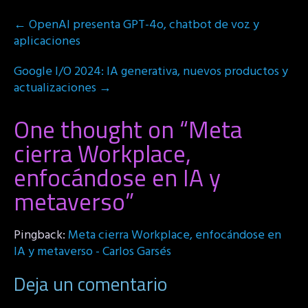
Post
←
OpenAI presenta GPT-4o, chatbot de voz y
navigation
aplicaciones
Google I/O 2024: IA generativa, nuevos productos y
actualizaciones
→
One thought on “
Meta
cierra Workplace,
enfocándose en IA y
metaverso
”
Pingback:
Meta cierra Workplace, enfocándose en
IA y metaverso - Carlos Garsés
Deja un comentario