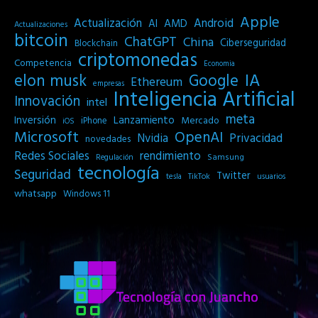
Apple
Actualización
Android
AI
AMD
Actualizaciones
bitcoin
ChatGPT
China
Ciberseguridad
Blockchain
criptomonedas
Competencia
Economia
IA
elon musk
Google
Ethereum
empresas
Inteligencia Artificial
Innovación
intel
meta
Inversión
Lanzamiento
Mercado
iPhone
iOS
Microsoft
OpenAI
Privacidad
Nvidia
novedades
Redes Sociales
rendimiento
Samsung
Regulación
tecnología
Seguridad
Twitter
tesla
TikTok
usuarios
whatsapp
Windows 11