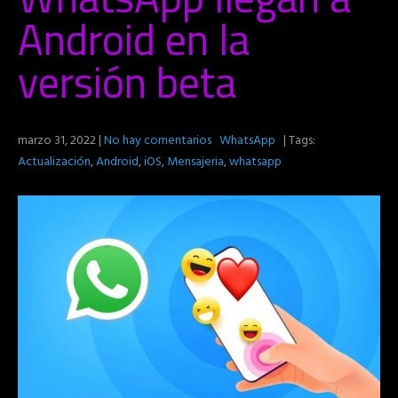
Android en la
versión beta
marzo 31, 2022
|
No hay comentarios
WhatsApp
| Tags:
Actualización
,
Android
,
iOS
,
Mensajeria
,
whatsapp