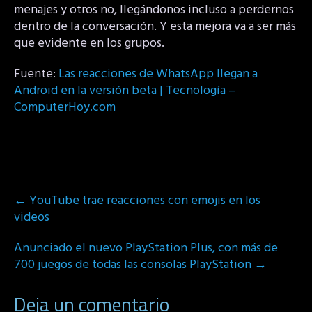
menajes y otros no, llegándonos incluso a perdernos
dentro de la conversación. Y esta mejora va a ser más
que evidente en los grupos.
Fuente:
Las reacciones de WhatsApp llegan a
Android en la versión beta | Tecnología –
ComputerHoy.com
Post
←
YouTube trae reacciones con emojis en los
navigation
videos
Anunciado el nuevo PlayStation Plus, con más de
700 juegos de todas las consolas PlayStation
→
Deja un comentario