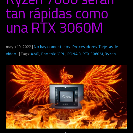
tan rápidas como
una RTX 3060M
mayo 10, 2022
|
No hay comentarios
Procesadores
,
Tarjetas de
video
| Tags:
AMD
,
Phoenix iGPU
,
RDNA 3
,
RTX 3060M
,
Ryzen