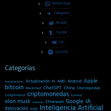
WhatsApp
Telegram
Reddit
Tumblr
VK
Spotify
Categorías
Apple
Actualización
Android
AI
AMD
Actualizaciones
bitcoin
ChatGPT
China
Ciberseguridad
Blockchain
criptomonedas
Competencia
Economia
IA
elon musk
Google
Ethereum
empresas
Inteligencia Artificial
Innovación
intel