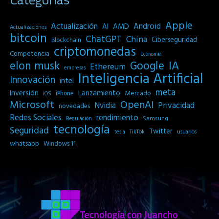
Apple
Actualización
Android
AI
AMD
Actualizaciones
bitcoin
ChatGPT
China
Ciberseguridad
Blockchain
criptomonedas
Competencia
Economia
IA
elon musk
Google
Ethereum
empresas
Inteligencia Artificial
Innovación
intel
meta
Inversión
Lanzamiento
Mercado
iPhone
iOS
Microsoft
OpenAI
Privacidad
Nvidia
novedades
Redes Sociales
rendimiento
Samsung
Regulación
tecnología
Seguridad
Twitter
tesla
TikTok
usuarios
whatsapp
Windows 11