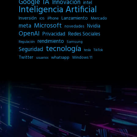
IA
Google
Innovación
intel
Inteligencia Artificial
Inversión
Lanzamiento
Mercado
iPhone
iOS
Microsoft
meta
Nvidia
novedades
OpenAI
Privacidad
Redes Sociales
rendimiento
Samsung
Regulación
tecnología
Seguridad
tesla
TikTok
Twitter
whatsapp
Windows 11
usuarios