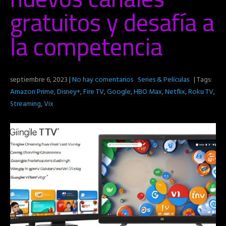
gratuitos y desafía a
la competencia
septiembre 6, 2023
|
No hay comentarios
Series & Películas
| Tags:
Amazon Prime
,
Disney+
,
Fire TV
,
Google
,
HBO Max
,
Netflix
,
Roku TV
,
Streaming
,
Vix