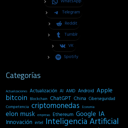
WhatsApp
Telegram
Reddit
Tumblr
VK
Spotify
Categorías
Apple
Actualización
Android
AI
AMD
Actualizaciones
bitcoin
ChatGPT
China
Ciberseguridad
Blockchain
criptomonedas
Competencia
Economia
IA
elon musk
Google
Ethereum
empresas
Inteligencia Artificial
Innovación
intel