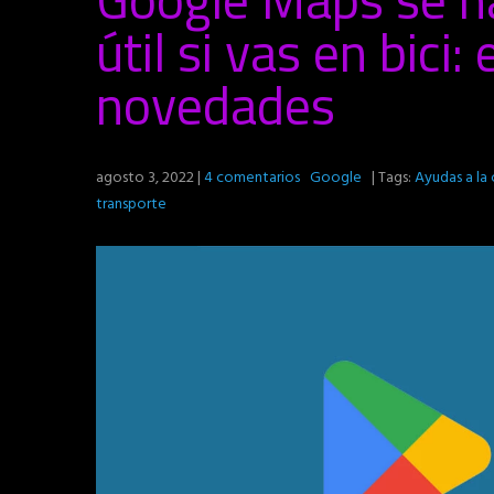
útil si vas en bici
novedades
agosto 3, 2022
|
4 comentarios
Google
| Tags:
Ayudas a la
transporte