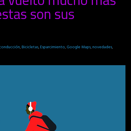
: estas son sus
 conducción
,
Bicicletas
,
Esparcimiento
,
Google Maps
,
novedades
,