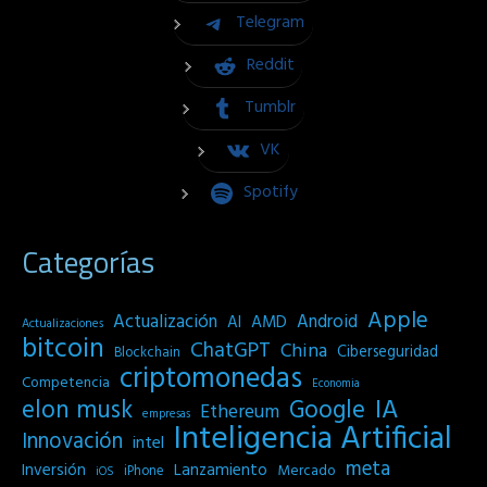
Telegram
Reddit
Tumblr
VK
Spotify
Categorías
Apple
Actualización
Android
AI
AMD
Actualizaciones
bitcoin
ChatGPT
China
Ciberseguridad
Blockchain
criptomonedas
Competencia
Economia
IA
elon musk
Google
Ethereum
empresas
Inteligencia Artificial
Innovación
intel
meta
Inversión
Lanzamiento
Mercado
iPhone
iOS