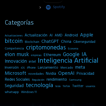
Spotify
Categorías
Apple
Actualización
Android
AI
AMD
Actualizaciones
bitcoin
ChatGPT
China
Ciberseguridad
Blockchain
criptomonedas
Competencia
Economia
IA
elon musk
Google
Ethereum
empresas
Inteligencia Artificial
Innovación
intel
meta
Inversión
Lanzamiento
Mercado
iPhone
iOS
Microsoft
OpenAI
Privacidad
Nvidia
novedades
Redes Sociales
rendimiento
Samsung
Regulación
tecnología
Seguridad
Twitter
tesla
TikTok
usuarios
whatsapp
Windows 11