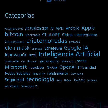
Categorías
Apple
Actualización
Android
AI
AMD
Actualizaciones
bitcoin
ChatGPT
China
Ciberseguridad
Blockchain
criptomonedas
Competencia
Economia
IA
elon musk
Google
Ethereum
empresas
Inteligencia Artificial
Innovación
intel
meta
Inversión
Lanzamiento
Mercado
iPhone
iOS
Microsoft
OpenAI
Privacidad
Nvidia
novedades
Redes Sociales
rendimiento
Samsung
Regulación
tecnología
Seguridad
Twitter
tesla
TikTok
usuarios
whatsapp
Windows 11