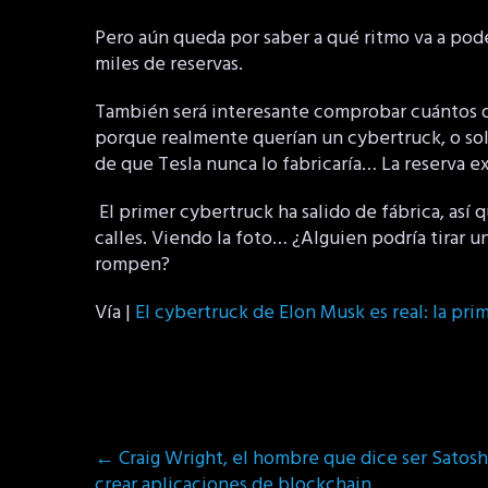
Pero aún queda por saber a qué ritmo va a pode
miles de reservas.
También será interesante comprobar cuántos d
porque realmente querían un cybertruck, o so
de que Tesla nunca lo fabricaría… La reserva e
El primer cybertruck ha salido de fábrica, así
calles. Viendo la foto… ¿Alguien podría tirar una
rompen?
Vía |
El cybertruck de Elon Musk es real: la pr
Post
←
Craig Wright, el hombre que dice ser Satosh
navigation
crear aplicaciones de blockchain