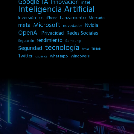
IA
Google
Innovación
intel
Inteligencia Artificial
Inversión
Lanzamiento
Mercado
iPhone
iOS
Microsoft
meta
Nvidia
novedades
OpenAI
Privacidad
Redes Sociales
rendimiento
Samsung
Regulación
tecnología
Seguridad
tesla
TikTok
Twitter
whatsapp
Windows 11
usuarios