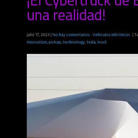
una realidad!
julio 17, 2023
|
No hay comentarios
Vehiculos eléctricos
| T
innovation
,
pickup
,
technology
,
tesla
,
truck