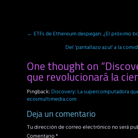
Post
←
ETFs de Ethereum despegan: ¿El próximo b
navigation
Del ‘pantallazo azul’ a la com
One thought on “
Discov
que revolucionará la cie
Pingback:
Discovery: La supercomputadora que 
ecosmultimedia.com
Deja un comentario
Tu dirección de correo electrónico no será pu
Comentario
*