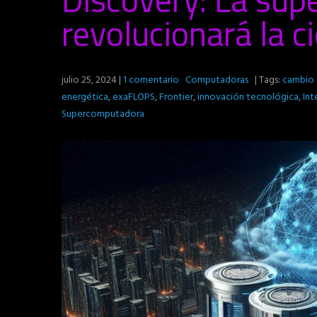
revolucionará la c
julio 25, 2024
|
1 comentario
Computadoras
| Tags:
cambio 
energética
,
exaFLOPS
,
Frontier
,
innovación tecnológica
,
Int
Supercomputadora