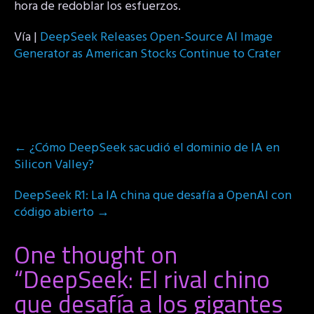
hora de redoblar los esfuerzos.
Vía |
DeepSeek Releases Open-Source AI Image
Generator as American Stocks Continue to Crater
Post
←
¿Cómo DeepSeek sacudió el dominio de IA en
navigation
Silicon Valley?
DeepSeek R1: La IA china que desafía a OpenAI con
código abierto
→
One thought on
“
DeepSeek: El rival chino
que desafía a los gigantes