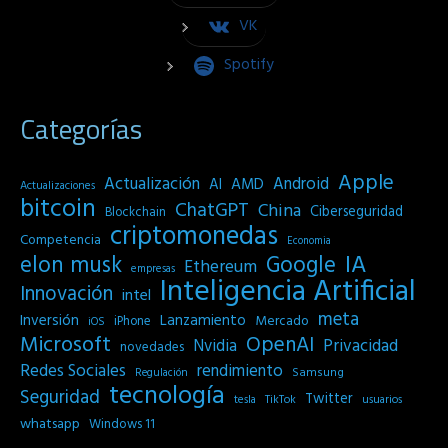
VK
Spotify
Categorías
Apple
Actualización
Android
AI
AMD
Actualizaciones
bitcoin
ChatGPT
China
Ciberseguridad
Blockchain
criptomonedas
Competencia
Economia
IA
elon musk
Google
Ethereum
empresas
Inteligencia Artificial
Innovación
intel
meta
Inversión
Lanzamiento
Mercado
iPhone
iOS
Microsoft
OpenAI
Privacidad
Nvidia
novedades
Redes Sociales
rendimiento
Samsung
Regulación
tecnología
Seguridad
Twitter
tesla
TikTok
usuarios
whatsapp
Windows 11