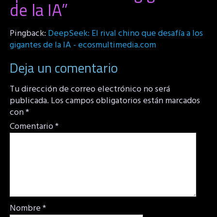
de la IA
”
Pingback:
DeepSeek: El rival chino que desafía a los
gigantes de la IA - ecosmultimedia.com
Deja un comentario
Tu dirección de correo electrónico no será
publicada.
Los campos obligatorios están marcados
con
*
Comentario
*
Nombre
*