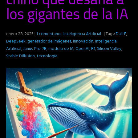
los gigantes de la IA
enero 28, 2025
|
1 comentario
Inteligencia Artificial
| Tags:
Dall-E
,
DeepSeek
,
generador de imágenes
,
Innovación
,
Inteligencia
Artificial
,
Janus-Pro-7B
,
modelo de IA
,
OpenAI
,
R1
,
Silicon Valley
,
Stable Diffusion
,
tecnología