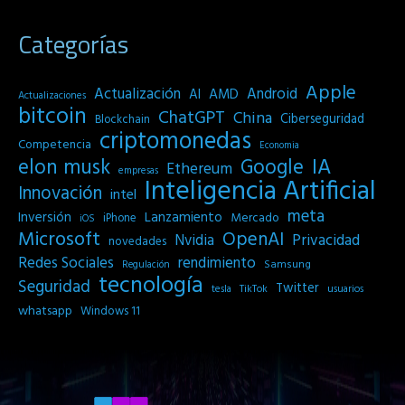
Categorías
Apple
Actualización
Android
AI
AMD
Actualizaciones
bitcoin
ChatGPT
China
Ciberseguridad
Blockchain
criptomonedas
Competencia
Economia
IA
elon musk
Google
Ethereum
empresas
Inteligencia Artificial
Innovación
intel
meta
Inversión
Lanzamiento
Mercado
iPhone
iOS
Microsoft
OpenAI
Privacidad
Nvidia
novedades
Redes Sociales
rendimiento
Samsung
Regulación
tecnología
Seguridad
Twitter
tesla
TikTok
usuarios
whatsapp
Windows 11