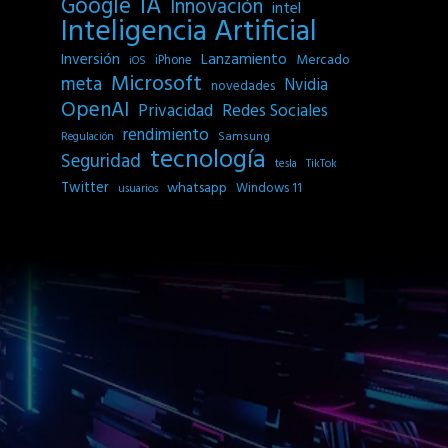
IA
Google
Innovación
intel
Inteligencia Artificial
Inversión
Lanzamiento
Mercado
iPhone
iOS
Microsoft
meta
Nvidia
novedades
OpenAI
Privacidad
Redes Sociales
rendimiento
Samsung
Regulación
tecnología
Seguridad
tesla
TikTok
Twitter
whatsapp
Windows 11
usuarios