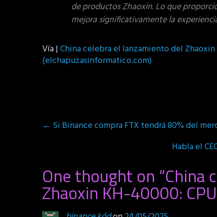
de productos Zhaoxin. Lo que proporcion
mejora significativamente la experiencia
Vía |
China celebra el lanzamiento del Zhaoxi
(elchapuzasinformatico.com)
Post
←
Si Binance compra FTX tendrá 80% del merc
navigation
Habla el CE
One thought on “
China c
Zhaoxin KH-40000: CPU
binance kód
on
24/05/2025