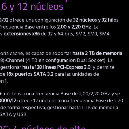
16 y 12 núcleos
0/32
ofrece una configuración de
32 núcleos y 32 hilos
frecuencia Base entre los
2,00 y 2,20 GHz
. La
s
extensiones x86
de 32 y 64 bits, SM2, SM3, SM4,
ria caché, es capaz de soportar
hasta 2 TB de memoria
)-Channel (4 TB en configuración Dual Socket). La
 gestionar
hasta 128 líneas PCI-Express 3.0
, y permite
 de
16x puertos SATA 3.2
para las unidades de
n 1.
6 núcleos a una frecuencia Base de 2,00/2,20 GHz y se
0000/12
ofrece 12 núcleos a una frecuencia Base de 2,20
e forma respectiva, gestionar hasta 1 TB de memoria
 SATA y USB.
G: 4 núcleos de alto