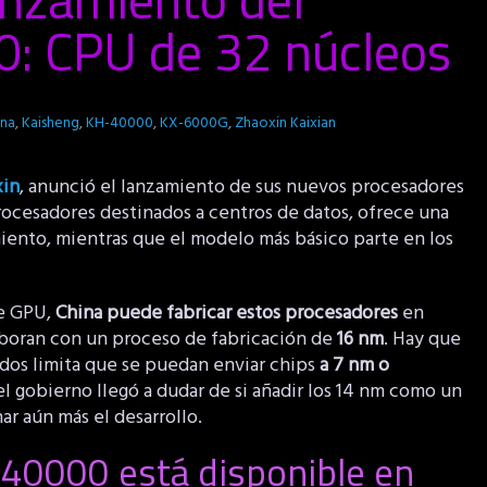
: CPU de 32 núcleos
ina
,
Kaisheng
,
KH-40000
,
KX-6000G
,
Zhaoxin Kaixian
xin
, anunció el lanzamiento de sus nuevos procesadores
procesadores destinados a centros de datos, ofrece una
ento, mientras que el modelo más básico parte en los
de GPU,
China puede fabricar estos procesadores
en
aboran con un proceso de fabricación de
16 nm
. Hay que
dos limita que se puedan enviar chips
a 7 nm o
 el gobierno llegó a dudar de si añadir los 14 nm como un
ar aún más el desarrollo.
-40000 está disponible en