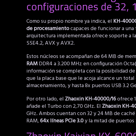
configuraciones de 32, 
Como su propio nombre ya indica, el
KH-4000
de procesamiento
capaces de funcionar a una 
arquitectura implementada ofrece soporte a la
SSE4.2, AVX y AVX2.
Estos núcleos se acompañan de 64 MB de memo
RAM
DDR4 a 3.200 MHz en configuración Octa(8
información se completa con la posibilidad de
que la placa base que le acoja alcance un total
almacenamiento, y hasta 8x puertos USB 3.2 Ge
Por otro lado, el
Zhaoxin KH-40000/16
ofrece 1
añade el Turbo con 2,70 GHz. El
Zhaoxin KH-4
GHz. Ambos cuentan con 32 y 24 MB de caché d
RAM,
64x líneas PCIe 3.0
y la mitad de puertos
Zhaoxin Kaixian KX-6000