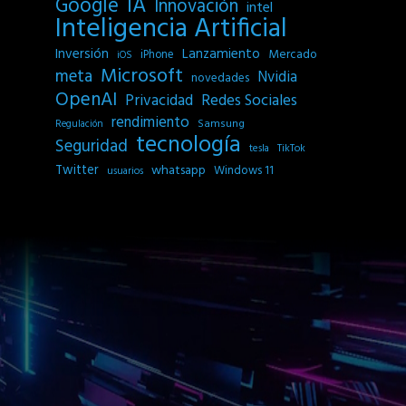
IA
Google
Innovación
intel
Inteligencia Artificial
Inversión
Lanzamiento
Mercado
iPhone
iOS
Microsoft
meta
Nvidia
novedades
OpenAI
Privacidad
Redes Sociales
rendimiento
Samsung
Regulación
tecnología
Seguridad
tesla
TikTok
Twitter
whatsapp
Windows 11
usuarios