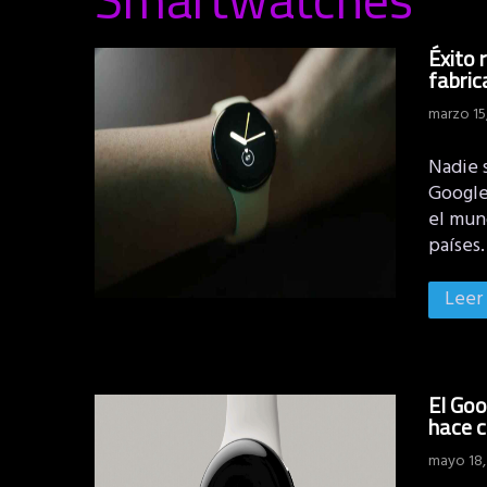
Éxito 
fabri
marzo 15
Nadie s
Google
el mun
países
Leer
El Goo
hace c
mayo 18,