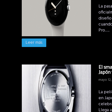
La pas
oficia
diseño 
cuando 
Pro….
Leer más
El sma
Japón 
mayo 12,
La pelí
en Jap
celebr
Llega 