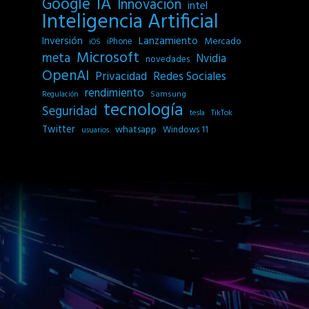
IA
Google
Innovación
intel
Inteligencia Artificial
Inversión
Lanzamiento
Mercado
iPhone
iOS
Microsoft
meta
Nvidia
novedades
OpenAI
Privacidad
Redes Sociales
rendimiento
Samsung
Regulación
tecnología
Seguridad
tesla
TikTok
Twitter
whatsapp
Windows 11
usuarios