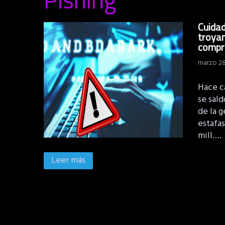
Cuidad
troyan
compr
marzo 28
Hace ca
se sald
de la g
estafas
mill….
Leer más