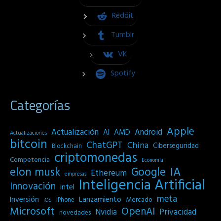
Reddit
Tumblr
VK
Spotify
Categorías
Apple
Actualización
Android
AI
AMD
Actualizaciones
bitcoin
ChatGPT
China
Ciberseguridad
Blockchain
criptomonedas
Competencia
Economia
IA
elon musk
Google
Ethereum
empresas
Inteligencia Artificial
Innovación
intel
meta
Inversión
Lanzamiento
Mercado
iPhone
iOS
Microsoft
OpenAI
Privacidad
Nvidia
novedades