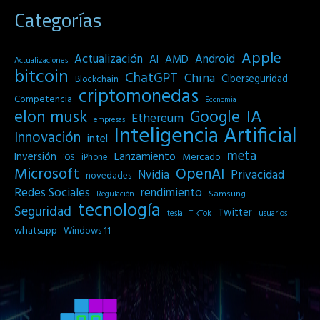
Categorías
Apple
Actualización
Android
AI
AMD
Actualizaciones
bitcoin
ChatGPT
China
Ciberseguridad
Blockchain
criptomonedas
Competencia
Economia
IA
elon musk
Google
Ethereum
empresas
Inteligencia Artificial
Innovación
intel
meta
Inversión
Lanzamiento
Mercado
iPhone
iOS
Microsoft
OpenAI
Privacidad
Nvidia
novedades
Redes Sociales
rendimiento
Samsung
Regulación
tecnología
Seguridad
Twitter
tesla
TikTok
usuarios
whatsapp
Windows 11