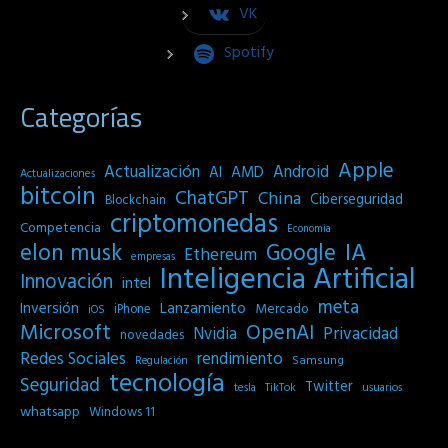
VK
Spotify
Categorías
Apple
Actualización
Android
AI
AMD
Actualizaciones
bitcoin
ChatGPT
China
Ciberseguridad
Blockchain
criptomonedas
Competencia
Economia
IA
elon musk
Google
Ethereum
empresas
Inteligencia Artificial
Innovación
intel
meta
Inversión
Lanzamiento
Mercado
iPhone
iOS
Microsoft
OpenAI
Privacidad
Nvidia
novedades
Redes Sociales
rendimiento
Samsung
Regulación
tecnología
Seguridad
Twitter
tesla
TikTok
usuarios
whatsapp
Windows 11