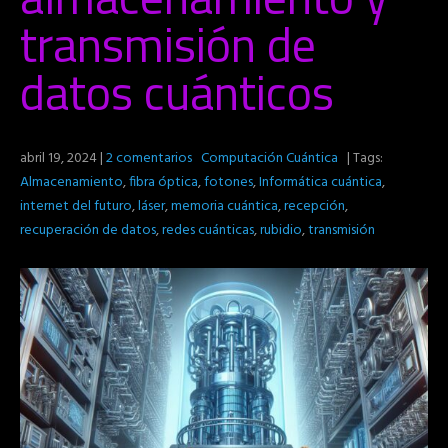
transmisión de
datos cuánticos
abril 19, 2024
|
2 comentarios
Computación Cuántica
| Tags:
Almacenamiento
,
fibra óptica
,
fotones
,
Informática cuántica
,
internet del futuro
,
láser
,
memoria cuántica
,
recepción
,
recuperación de datos
,
redes cuánticas
,
rubidio
,
transmisión