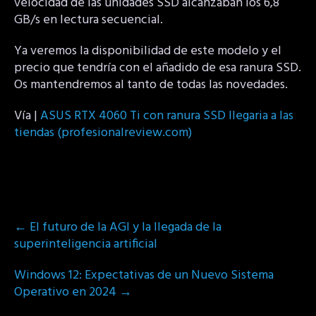
velocidad de las unidades SSD alcanzaban los 6,8
GB/s en lectura secuencial.
Ya veremos la disponibilidad de este modelo y el
precio que tendría con el añadido de esa ranura SSD.
Os mantendremos al tanto de todas las novedades.
Vía |
ASUS RTX 4060 Ti con ranura SSD llegaria a las
tiendas (profesionalreview.com)
Post
←
El futuro de la AGI y la llegada de la
navigation
superinteligencia artificial
Windows 12: Expectativas de un Nuevo Sistema
Operativo en 2024
→