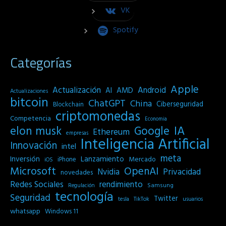
VK
Spotify
Categorías
Apple
Actualización
Android
AI
AMD
Actualizaciones
bitcoin
ChatGPT
China
Ciberseguridad
Blockchain
criptomonedas
Competencia
Economia
IA
elon musk
Google
Ethereum
empresas
Inteligencia Artificial
Innovación
intel
meta
Inversión
Lanzamiento
Mercado
iPhone
iOS
Microsoft
OpenAI
Privacidad
Nvidia
novedades
Redes Sociales
rendimiento
Samsung
Regulación
tecnología
Seguridad
Twitter
tesla
TikTok
usuarios
whatsapp
Windows 11