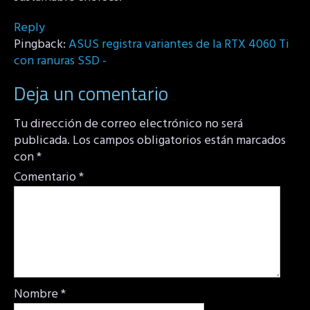
Reply
Pingback:
ASUS registra variantes de la RTX 4060 Ti
con ranuras SSD -
Deja un comentario
Tu dirección de correo electrónico no será
publicada.
Los campos obligatorios están marcados
con
*
Comentario
*
Nombre
*