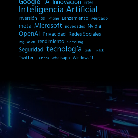
IA
Google
Innovación
intel
Inteligencia Artificial
Inversión
Lanzamiento
Mercado
iPhone
iOS
Microsoft
meta
Nvidia
novedades
OpenAI
Privacidad
Redes Sociales
rendimiento
Samsung
Regulación
tecnología
Seguridad
tesla
TikTok
Twitter
whatsapp
Windows 11
usuarios