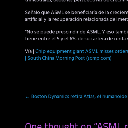
trimestrales, dadas las perspectivas de crecimi
Señaló que ASML se beneficiaría de la crecien
artificial y la recuperación relacionada del m
“No se puede prescindir de ASML. Y eso tambié
tiene entre el 5 y el 6% de su cartera de rent
Vía |
Chip equipment giant ASML misses orders 
| South China Morning Post (scmp.com)
Post
←
Boston Dynamics retira Atlas, el humanoide
navigation
One thought on “
ASML r