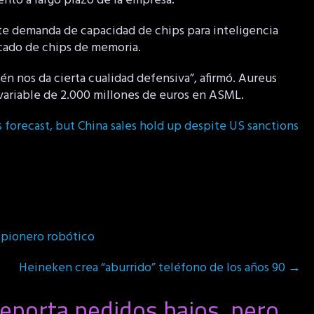
ento a largo plazo de la empresa.
te demanda de capacidad de chips para inteligencia
ercado de chips de memoria.
n nos da cierta cualidad defensiva”, afirmó. Aureus
a variable de 2.000 millones de euros en ASML.
forecast, but China sales hold up despite US sanctions
 pionero robótico
Heineken crea “aburrido” teléfono de los años 90
→
eporta pedidos bajos, pero