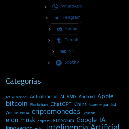
WhatsApp
Telegram
Reddit
Tumblr
VK
Spotify
Categorías
Apple
Actualización
Android
AI
AMD
Actualizaciones
bitcoin
ChatGPT
China
Ciberseguridad
Blockchain
criptomonedas
Competencia
Economia
IA
elon musk
Google
Ethereum
empresas
Inteligencia Artificial
Innovación
intel