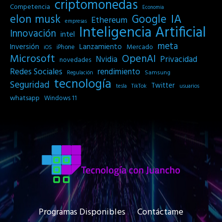
criptomonedas
Competencia
Economia
IA
elon musk
Google
Ethereum
empresas
Inteligencia Artificial
Innovación
intel
meta
Inversión
Lanzamiento
Mercado
iPhone
iOS
Microsoft
OpenAI
Privacidad
Nvidia
novedades
Redes Sociales
rendimiento
Samsung
Regulación
tecnología
Seguridad
Twitter
tesla
TikTok
usuarios
whatsapp
Windows 11
Programas Disponibles
Contáctame