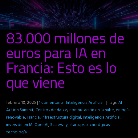
83.000 millones de
euros para IA en
Francia: Esto es lo
que viene
febrero 10, 2025
|
1 comentario
Inteligencia Artificial
| Tags:
AI
Action Summit
,
Centros de datos
,
computación en la nube
,
energía
renovable
,
Francia
,
infraestructura digital
,
Inteligencia Artificial
,
inversión en IA
,
OpenAI
,
Scaleway
,
startups tecnológicas
,
tecnología