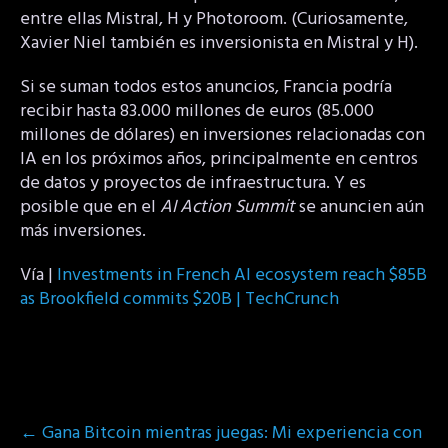
entre ellas Mistral, H y Photoroom. (Curiosamente,
Xavier Niel también es inversionista en Mistral y H).
Si se suman todos estos anuncios, Francia podría
recibir hasta 83.000 millones de euros (85.000
millones de dólares) en inversiones relacionadas con
IA en los próximos años, principalmente en centros
de datos y proyectos de infraestructura. Y es
posible que en el
AI Action Summit
se anuncien aún
más inversiones.
Vía |
Investments in French AI ecosystem reach $85B
as Brookfield commits $20B | TechCrunch
Post
←
Gana Bitcoin mientras juegas: Mi experiencia con
navigation