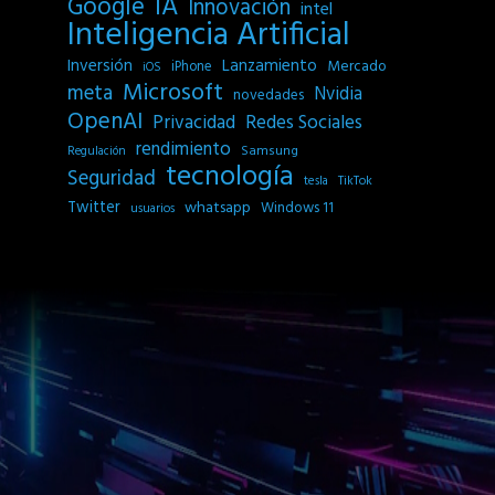
IA
Google
Innovación
intel
Inteligencia Artificial
Inversión
Lanzamiento
Mercado
iPhone
iOS
Microsoft
meta
Nvidia
novedades
OpenAI
Privacidad
Redes Sociales
rendimiento
Samsung
Regulación
tecnología
Seguridad
tesla
TikTok
Twitter
whatsapp
Windows 11
usuarios