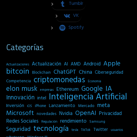
Tumblr
VK
Spotify
Categorías
Apple
Actualización
Android
AI
AMD
Actualizaciones
bitcoin
ChatGPT
China
Ciberseguridad
Blockchain
criptomonedas
Competencia
Economia
IA
elon musk
Google
Ethereum
empresas
Inteligencia Artificial
Innovación
intel
meta
Inversión
Lanzamiento
Mercado
iPhone
iOS
Microsoft
OpenAI
Privacidad
Nvidia
novedades
Redes Sociales
rendimiento
Samsung
Regulación
tecnología
Seguridad
Twitter
tesla
TikTok
usuarios