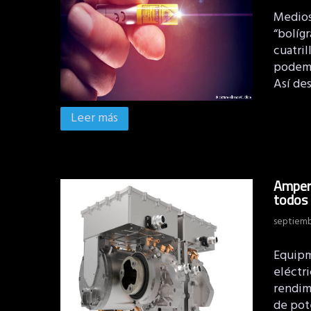
Medios
“bolíg
cuatri
podemos
Así des
Leer más
Ampere
todos 
septiemb
Equipm
eléctri
rendim
de pot