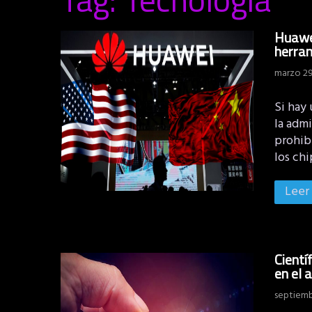
Huawei
herram
marzo 29
Si hay 
la admi
prohibi
los ch
Leer
Cientí
en el 
septiemb