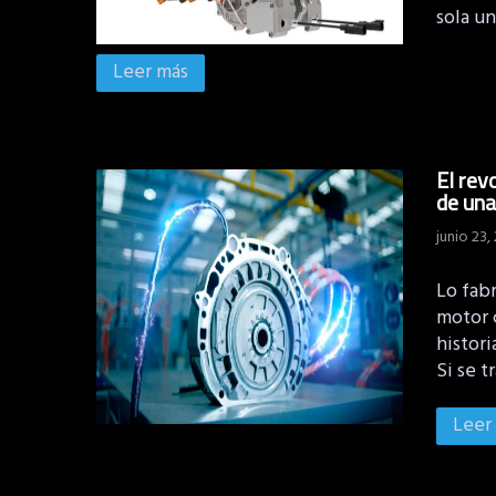
sola un
Leer más
El rev
de una
junio 23,
Lo fab
motor 
histori
Si se t
Leer