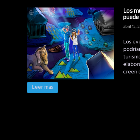
Los mu
puede 
abril 12, 
Los ev
podrían
turismo
elabor
creen 
Leer más