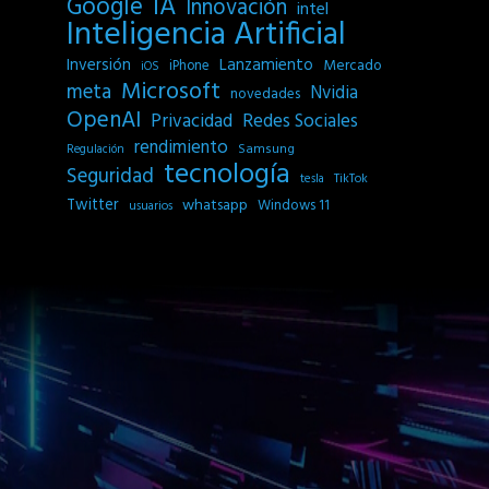
IA
Google
Innovación
intel
Inteligencia Artificial
Inversión
Lanzamiento
Mercado
iPhone
iOS
Microsoft
meta
Nvidia
novedades
OpenAI
Privacidad
Redes Sociales
rendimiento
Samsung
Regulación
tecnología
Seguridad
tesla
TikTok
Twitter
whatsapp
Windows 11
usuarios