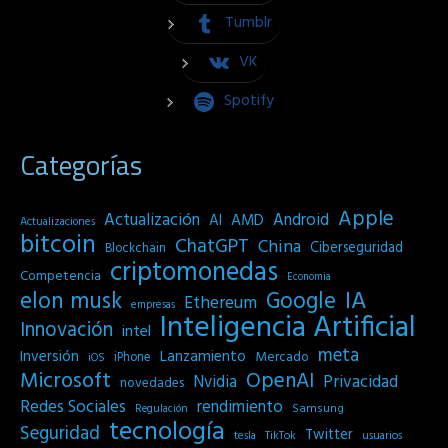
Tumblr
VK
Spotify
Categorías
Apple
Actualización
Android
AI
AMD
Actualizaciones
bitcoin
ChatGPT
China
Ciberseguridad
Blockchain
criptomonedas
Competencia
Economia
IA
elon musk
Google
Ethereum
empresas
Inteligencia Artificial
Innovación
intel
meta
Inversión
Lanzamiento
Mercado
iPhone
iOS
Microsoft
OpenAI
Privacidad
Nvidia
novedades
Redes Sociales
rendimiento
Samsung
Regulación
tecnología
Seguridad
Twitter
tesla
TikTok
usuarios