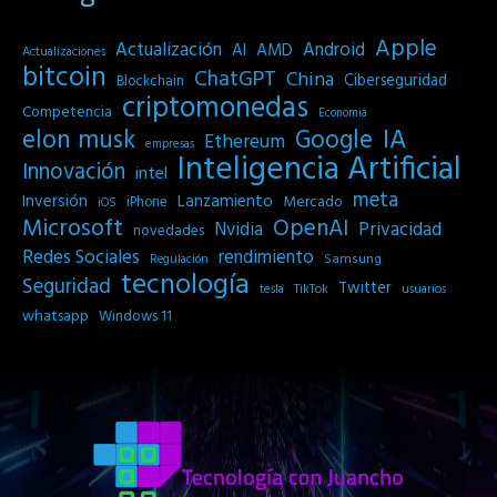
Apple
Actualización
Android
AI
AMD
Actualizaciones
bitcoin
ChatGPT
China
Ciberseguridad
Blockchain
criptomonedas
Competencia
Economia
IA
elon musk
Google
Ethereum
empresas
Inteligencia Artificial
Innovación
intel
meta
Inversión
Lanzamiento
Mercado
iPhone
iOS
Microsoft
OpenAI
Privacidad
Nvidia
novedades
Redes Sociales
rendimiento
Samsung
Regulación
tecnología
Seguridad
Twitter
tesla
TikTok
usuarios
whatsapp
Windows 11