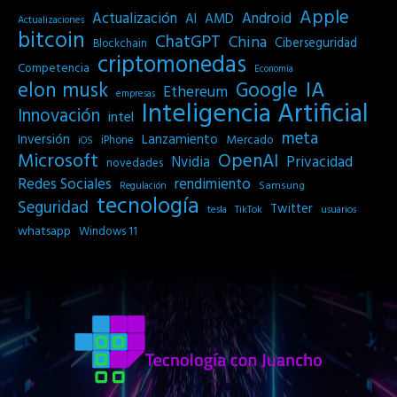
Apple
Actualización
Android
AI
AMD
Actualizaciones
bitcoin
ChatGPT
China
Ciberseguridad
Blockchain
criptomonedas
Competencia
Economia
IA
elon musk
Google
Ethereum
empresas
Inteligencia Artificial
Innovación
intel
meta
Inversión
Lanzamiento
Mercado
iPhone
iOS
Microsoft
OpenAI
Privacidad
Nvidia
novedades
Redes Sociales
rendimiento
Samsung
Regulación
tecnología
Seguridad
Twitter
tesla
TikTok
usuarios
whatsapp
Windows 11