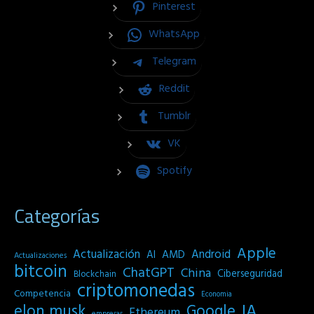
Pinterest
WhatsApp
Telegram
Reddit
Tumblr
VK
Spotify
Categorías
Apple
Actualización
Android
AI
AMD
Actualizaciones
bitcoin
ChatGPT
China
Ciberseguridad
Blockchain
criptomonedas
Competencia
Economia
IA
elon musk
Google
Ethereum
empresas