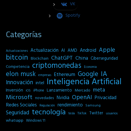
VK
Spotify
Categorías
Apple
Actualización
Android
AI
AMD
Actualizaciones
bitcoin
ChatGPT
China
Ciberseguridad
Blockchain
criptomonedas
Competencia
Economia
IA
elon musk
Google
Ethereum
empresas
Inteligencia Artificial
Innovación
intel
meta
Inversión
Lanzamiento
Mercado
iPhone
iOS
Microsoft
OpenAI
Privacidad
Nvidia
novedades
Redes Sociales
rendimiento
Samsung
Regulación
tecnología
Seguridad
Twitter
tesla
TikTok
usuarios
whatsapp
Windows 11